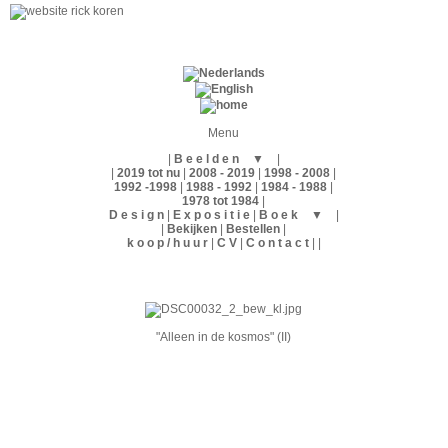
Menu
B e e l d e n
▼
2019 tot nu
2008 - 2019
1998 - 2008
1992 -1998
1988 - 1992
1984 - 1988
1978 tot 1984
D e s i g n
E x p o s i t i e
B o e k
▼
Bekijken
Bestellen
k o o p / h u u r
C V
C o n t a c t
"Alleen in de kosmos" (II)